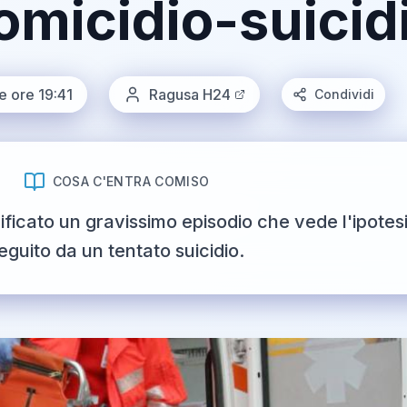
omicidio-suicid
e ore 19:41
Ragusa H24
Condividi
COSA C'ENTRA COMISO
ficato un gravissimo episodio che vede l'ipotesi
eguito da un tentato suicidio.