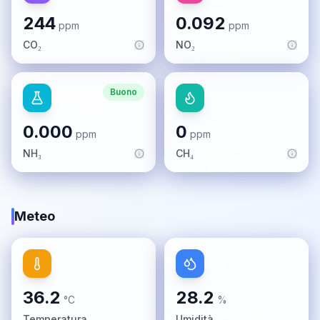
244
0.092
ppm
ppm
CO₂
NO₂
Buono
0.000
0
ppm
ppm
NH₃
CH₄
Meteo
36.2
28.2
°C
%
Temperatura
Umidità