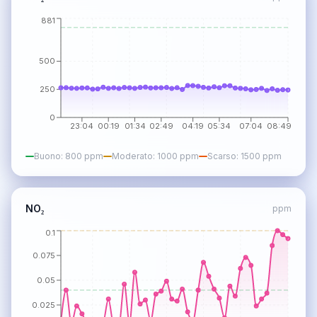
881
500
250
0
23:04
00:19
01:34
02:49
04:19
05:34
07:04
08:49
Buono
:
800
ppm
Moderato
:
1000
ppm
Scarso
:
1500
ppm
NO₂
ppm
0.1
0.075
0.05
0.025