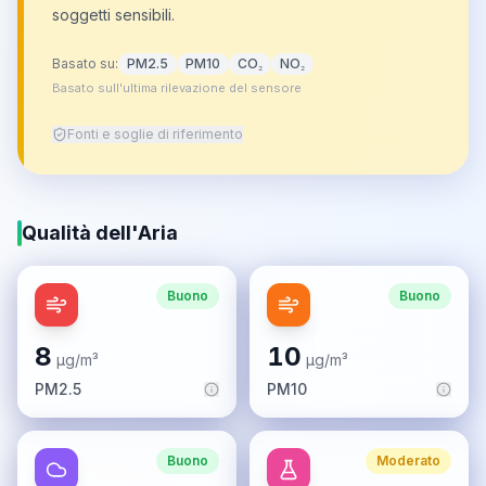
soggetti sensibili.
Basato su:
PM2.5
PM10
CO₂
NO₂
Basato sull'ultima rilevazione del sensore
Fonti e soglie di riferimento
Qualità dell'Aria
Buono
Buono
8
10
µg/m³
µg/m³
PM2.5
PM10
Buono
Moderato