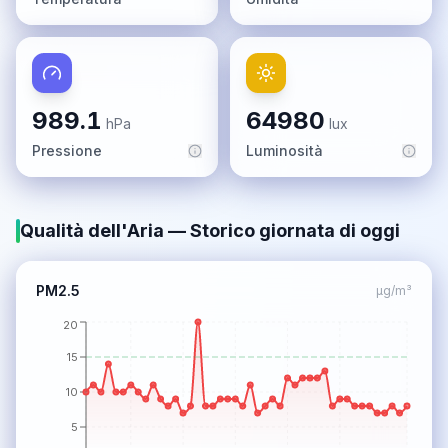
989.1
64980
hPa
lux
Pressione
Luminosità
Qualità dell'Aria
— Storico giornata di oggi
PM2.5
µg/m³
20
15
10
5