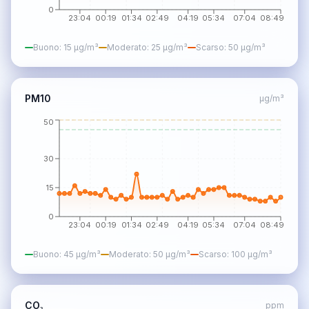
0
23:04
00:19
01:34
02:49
04:19
05:34
07:04
08:49
Buono
:
15
µg/m³
Moderato
:
25
µg/m³
Scarso
:
50
µg/m³
PM10
µg/m³
50
30
15
0
23:04
00:19
01:34
02:49
04:19
05:34
07:04
08:49
Buono
:
45
µg/m³
Moderato
:
50
µg/m³
Scarso
:
100
µg/m³
CO₂
ppm