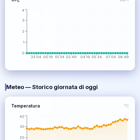
4
3
2
1
0
23:04
00:19
01:34
02:49
04:19
05:34
07:04
08:49
Meteo
— Storico giornata di oggi
Temperatura
°C
40
30
20