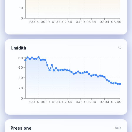
10
0
23:04
00:19
01:34
02:49
04:19
05:34
07:04
08:49
Umidità
%
80
60
40
20
0
23:04
00:19
01:34
02:49
04:19
05:34
07:04
08:49
Pressione
hPa