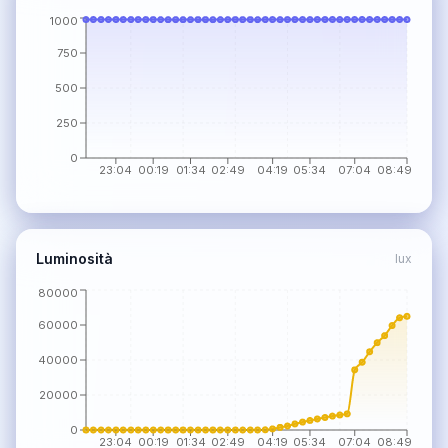
1000
750
500
250
0
23:04
00:19
01:34
02:49
04:19
05:34
07:04
08:49
Luminosità
lux
80000
60000
40000
20000
0
23:04
00:19
01:34
02:49
04:19
05:34
07:04
08:49