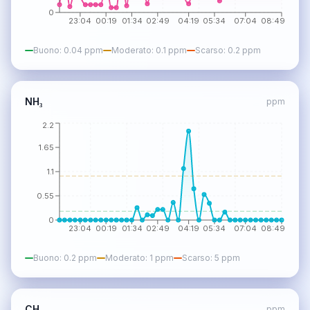
0
23:04
00:19
01:34
02:49
04:19
05:34
07:04
08:49
Buono
:
0.04
ppm
Moderato
:
0.1
ppm
Scarso
:
0.2
ppm
NH₃
ppm
2.2
1.65
1.1
0.55
0
23:04
00:19
01:34
02:49
04:19
05:34
07:04
08:49
Buono
:
0.2
ppm
Moderato
:
1
ppm
Scarso
:
5
ppm
CH₄
ppm