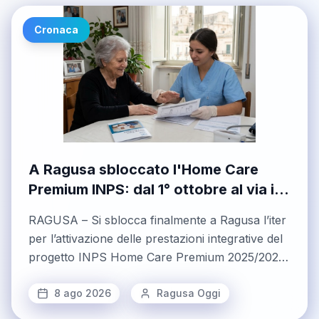
Cronaca
A Ragusa sbloccato l'Home Care
Premium INPS: dal 1° ottobre al via i
servizi di assistenza domiciliare
RAGUSA – Si sblocca finalmente a Ragusa l’iter
per l’attivazione delle prestazioni integrative del
progetto INPS Home Care Premium 2025/2028,
il programma di assistenza domiciliare riservato
ai dipendenti e pensionati pubblici e ai loro
8 ago 2026
Ragusa Oggi
familiari non autosufficienti, che garantisce