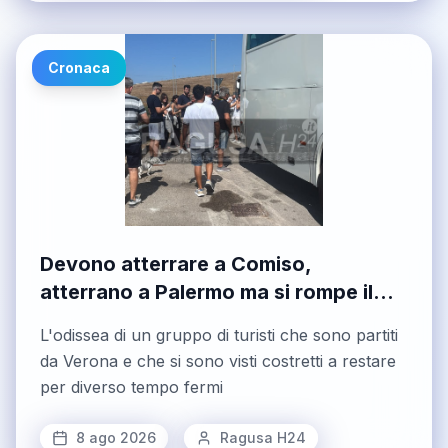
importanti interventi territoriali come il supporto
di operatori socio-sanitari, terapie riabilitative
domiciliari e servizi di sollievo. […]
Cronaca
Devono atterrare a Comiso,
atterrano a Palermo ma si rompe il
bus
L'odissea di un gruppo di turisti che sono partiti
da Verona e che si sono visti costretti a restare
per diverso tempo fermi
8 ago 2026
Ragusa H24