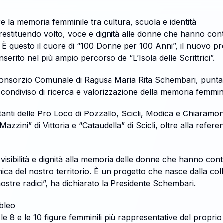
re la memoria femminile tra cultura, scuola e identità
estituendo volto, voce e dignità alle donne che hanno contr
o. È questo il cuore di “100 Donne per 100 Anni”, il nuovo pr
serito nel più ampio percorso de “L’Isola delle Scrittrici”.
 Consorzio Comunale di Ragusa Maria Rita Schembari, punta a
 condiviso di ricerca e valorizzazione della memoria femmini
anti delle Pro Loco di Pozzallo, Scicli, Modica e Chiaramo
Mazzini” di Vittoria e “Cataudella” di Scicli, oltre alla refer
visibilità e dignità alla memoria delle donne che hanno cont
omica del nostro territorio. È un progetto che nasce dalla co
nostre radici”, ha dichiarato la Presidente Schembari.
ibleo
le 8 e le 10 figure femminili più rappresentative del proprio