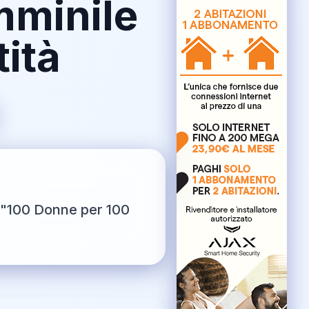
mminile
tità
o "100 Donne per 100