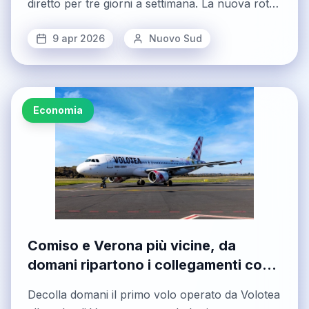
diretto per tre giorni a settimana. La nuova rotta
è stata presentata da Air Canada e dalla Sac, la
società che gestisce gli scali del capoluogo
9 apr 2026
Nuovo Sud
etneo e di Comiso alla presenza, tra gli altri di
Elissa Golber...
Economia
Comiso e Verona più vicine, da
domani ripartono i collegamenti con
Volotea
Decolla domani il primo volo operato da Volotea