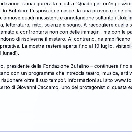
Fondazione, si inaugurerà la mostra “Quadri per un’esposiz
ldo Bufalino. L’esposizione nasce da una provocazione che 
annove quadri inesistenti e annotandone soltanto i titoli: i
, letteratura, mito, scienza e sogno. A raccogliere quella 
chiamato a confrontarsi non con delle immagini, ma con le p
etendono di risolverne il mistero. Al contrario, ne amplificano
tativa. La mostra resterà aperta fino al 19 luglio, visitabil
l lunedì).
, presidente della Fondazione Bufalino – continuerà fino al
isano con un programma che intreccia teatro, musica, arti vi
a risuonare oltre il suo tempo”. Informazioni sul sito www.fo
ncerto di Giovanni Caccamo, uno dei protagonisti di questa edi