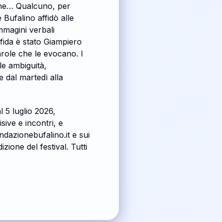
ione… Qualcuno, per
Bufalino affidò alle
mmagini verbali
sfida è stato Giampiero
arole che le evocano. I
 le ambiguità,
e dal martedì alla
 5 luglio 2026,
sive e incontri, e
ndazionebufalino.it e sui
zione del festival. Tutti