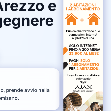
Arezzo e
ngegnere
so, prende avvio nella
omisano.