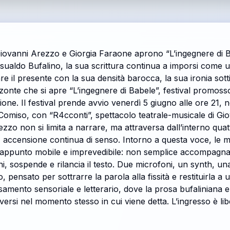
Giovanni Arezzo e Giorgia Faraone aprono “L’ingegnere di 
sualdo Bufalino, la sua scrittura continua a imporsi come
 il presente con la sua densità barocca, la sua ironia sottil
zzonte che si apre “L’ingegnere di Babele”, festival promos
ione. Il festival prende avvio venerdì 5 giugno alle ore 21, 
 Comiso, con “R4cconti”, spettacolo teatrale-musicale di Gi
zzo non si limita a narrare, ma attraversa dall’interno quatt
, accensione continua di senso. Intorno a questa voce, le mu
trappunto mobile e imprevedibile: non semplice accompagn
, sospende e rilancia il testo. Due microfoni, un synth, un
pensato per sottrarre la parola alla fissità e restituirla a
rsamento sensoriale e letterario, dove la prosa bufaliniana
versi nel momento stesso in cui viene detta. L’ingresso è li