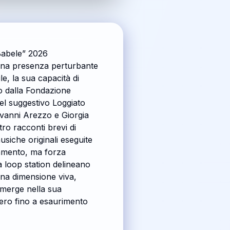
Babele” 2026
 una presenza perturbante
e, la sua capacità di
so dalla Fondazione
nel suggestivo Loggiato
ovanni Arezzo e Giorgia
ro racconti brevi di
siche originali eseguite
amento, ma forza
a loop station delineano
 una dimensione viva,
 emerge nella sua
bero fino a esaurimento