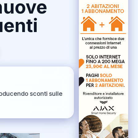
 nuove
uenti
roducendo sconti sulle