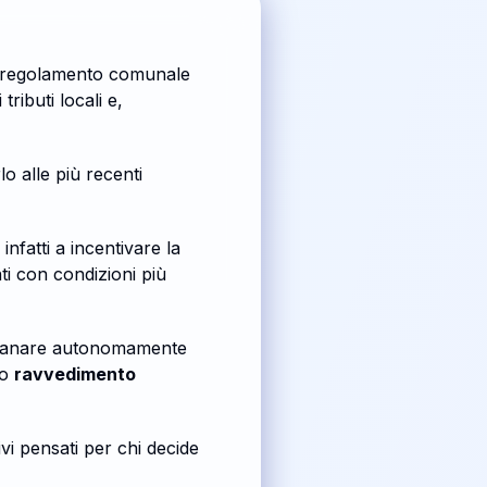
el regolamento comunale
ributi locali e,
 alle più recenti
nfatti a incentivare la
i con condizioni più
i sanare autonomamente
to
ravvedimento
ivi pensati per chi decide